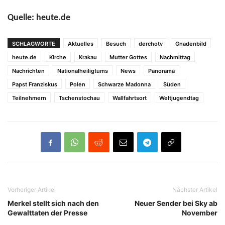
Quelle: heute.de
SCHLAGWORTE
Aktuelles
Besuch
derchotv
Gnadenbild
heute.de
Kirche
Krakau
Mutter Gottes
Nachmittag
Nachrichten
Nationalheiligtums
News
Panorama
Papst Franziskus
Polen
Schwarze Madonna
Süden
Teilnehmern
Tschenstochau
Wallfahrtsort
Weltjugendtag
Vorheriger Artikel
Nächster Artikel
Merkel stellt sich nach den
Neuer Sender bei Sky ab
Gewalttaten der Presse
November