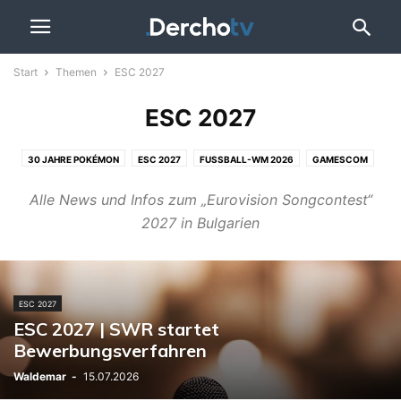
Start
Themen
ESC 2027
ESC 2027
30 JAHRE POKÉMON
ESC 2027
FUSSBALL-WM 2026
GAMESCOM
IRAN-KRIEG
OLYMPIA/PARALYMPICS
UKRAINE-KRIEG
WAHLEN
Alle News und Infos zum „Eurovision Songcontest“
2027 in Bulgarien
ESC 2027
ESC 2027 | SWR startet
Bewerbungsverfahren
Waldemar
-
15.07.2026