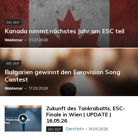
ESC 2027
Kanada nimmt nächstes Jahr am ESC teil
Waldemar
-
01.07.2026
ESC 2027
Bulgarien gewinnt den Eurovision Song
Contest
Waldemar
-
17.05.2026
Zukunft des Tankrabatts, ESC-
Finale in Wien | UPDATE |
16.05.26
Derchotv
-
16.05.2026
ESC 2027