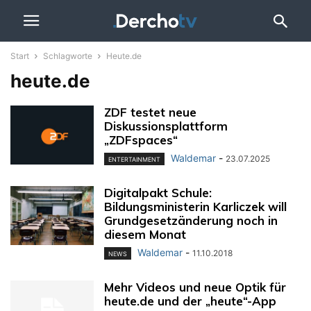
Start
Schlagworte
Heute.de
heute.de
ZDF testet neue
Diskussionsplattform
„ZDFspaces“
Waldemar
-
23.07.2025
ENTERTAINMENT
Digitalpakt Schule:
Bildungsministerin Karliczek will
Grundgesetzänderung noch in
diesem Monat
Waldemar
-
11.10.2018
NEWS
Mehr Videos und neue Optik für
heute.de und der „heute“-App