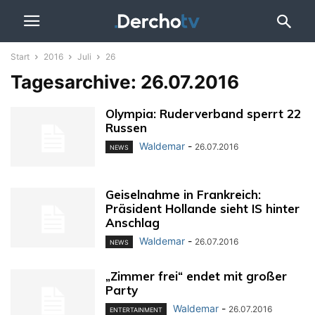
Start
2016
Juli
26
Tagesarchive: 26.07.2016
Olympia: Ruderverband sperrt 22
Russen
Waldemar
-
26.07.2016
NEWS
Geiselnahme in Frankreich:
Präsident Hollande sieht IS hinter
Anschlag
Waldemar
-
26.07.2016
NEWS
„Zimmer frei“ endet mit großer
Party
Waldemar
-
26.07.2016
ENTERTAINMENT