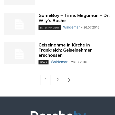
GameBoy – Time: Megaman – Dr.
Wily´s Rache
Waldemar
-
26.07.2016
ENTERTAINMENT
Geiselnahme in Kirche in
Frankreich: Geiselnehmer
erschossen
Waldemar
-
26.07.2016
NEWS
1
2