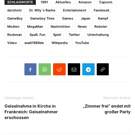
SCHLAGWORTE
1991
Aktuelles
Amazon
Capcom
derchotv
Dr. Wily´s Rache
Entertainment
Facebook
GameBoy
Gameboy Time
Games
Japan
Kampf
Medien
MegaMan
Nachrichten
News
Roboter
Rockman
Spaß. Fun
Spiel
Twitter
Unterhaltung
Video
wadi1989de
Wikipedia
YouTube
Vorheriger Artikel
Nächster Artikel
Geiselnahme in Kirche in
„Zimmer frei“ endet mit
Frankreich: Geiselnehmer
großer Party
erschossen