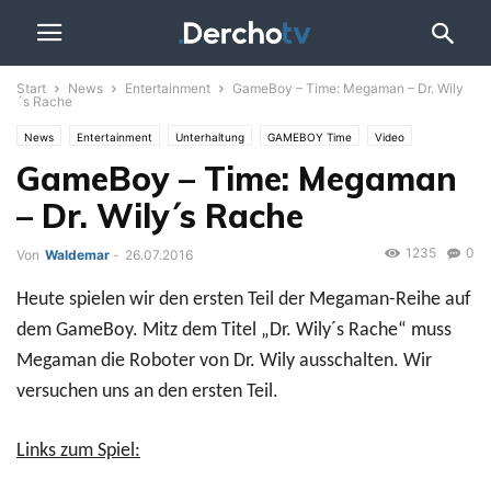
Start
News
Entertainment
GameBoy – Time: Megaman – Dr. Wily
´s Rache
News
Entertainment
Unterhaltung
GAMEBOY Time
Video
GameBoy – Time: Megaman
– Dr. Wily´s Rache
1235
0
Von
Waldemar
-
26.07.2016
Heute spielen wir den ersten Teil der Megaman-Reihe auf
dem GameBoy. Mitz dem Titel „Dr. Wily´s Rache“ muss
Megaman die Roboter von Dr. Wily ausschalten. Wir
versuchen uns an den ersten Teil.
Links zum Spiel: