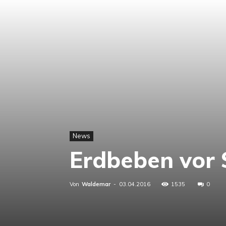
News
Erdbeben vor 
Von
Waldemar
-
03.04.2016
1535
0