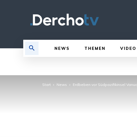
NEWS
THEMEN
VIDEO
Start
News
Erdbeben vor Südpazifikinsel Vanu