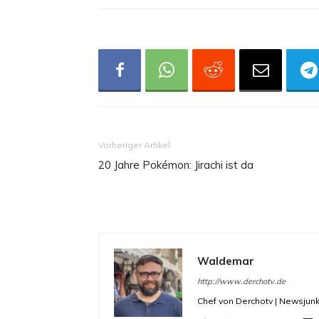
Vorheriger Artikel
20 Jahre Pokémon: Jirachi ist da
Waldemar
http://www.derchotv.de
Chef von Derchotv | Newsjunk