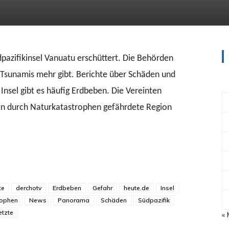
dpazifikinsel Vanuatu erschüttert. Die Behörden
n Tsunamis mehr gibt. Berichte über Schäden und
 Insel gibt es häufig Erdbeben. Die Vereinten
ten durch Naturkatastrophen gefährdete Region
te
derchotv
Erdbeben
Gefahr
heute.de
Insel
rophen
News
Panorama
Schäden
Südpazifik
etzte
«