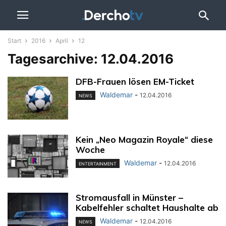
Start
2016
April
12
Tagesarchive: 12.04.2016
DFB-Frauen lösen EM-Ticket
Waldemar
-
12.04.2016
NEWS
Kein „Neo Magazin Royale“ diese
Woche
Waldemar
-
12.04.2016
ENTERTAINMENT
Stromausfall in Münster –
Kabelfehler schaltet Haushalte ab
Waldemar
-
12.04.2016
NEWS