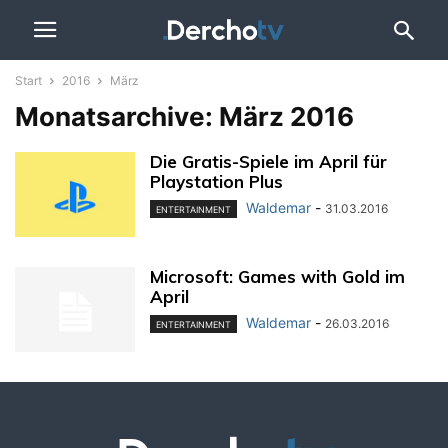
Start
2016
März
Monatsarchive: März 2016
Die Gratis-Spiele im April für
Playstation Plus
Waldemar
-
31.03.2016
ENTERTAINMENT
Microsoft: Games with Gold im
April
Waldemar
-
26.03.2016
ENTERTAINMENT