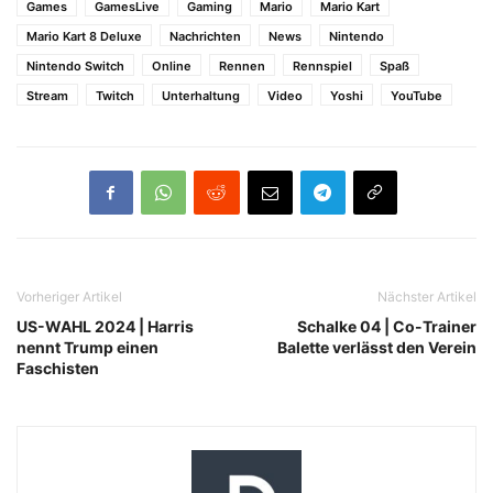
Games
GamesLive
Gaming
Mario
Mario Kart
Mario Kart 8 Deluxe
Nachrichten
News
Nintendo
Nintendo Switch
Online
Rennen
Rennspiel
Spaß
Stream
Twitch
Unterhaltung
Video
Yoshi
YouTube
Vorheriger Artikel
Nächster Artikel
US-WAHL 2024 | Harris
Schalke 04 | Co-Trainer
nennt Trump einen
Balette verlässt den Verein
Faschisten