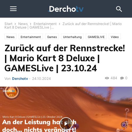
Start
News
Entertainment
Zurück auf der Rennstrecke! | Mario
Kart 8 Deluxe | GAMESLive |...
News
Entertainment
Games
Unterhaltung
GAMESLIVE
Video
Zurück auf der Rennstrecke!
| Mario Kart 8 Deluxe |
GAMESLive | 23.10.24
484
0
Von
Derchotv
-
24.10.2024