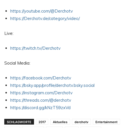
https://youtube.com/@Derchotv
https://Derchotv.de/category/video/
Live:
https://twitch.tv/Derchotv
Social Media:
https://facebook.com/Derchotv
https://bsky.app/profile/derchotv.bsky.social
https://instagram.com/Derchotv
https://threads.com/@derchotv
https://discord.gg/kNzT59zxVd
SCHLAGWORTE
2017
Aktuelles
derchotv
Entertainment