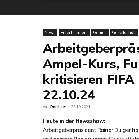
News
Entertainment
Games
Gesellschaft
Arbeitgeberpräsi
Ampel-Kurs, Fu
kritisieren FIFA
22.10.24
Von
Derchotv
-
22.10.2024
Heute in der Newsshow:
Arbeitgeberpräsident Rainer Dulger hat
und bessere Bedingungen für die Wirt