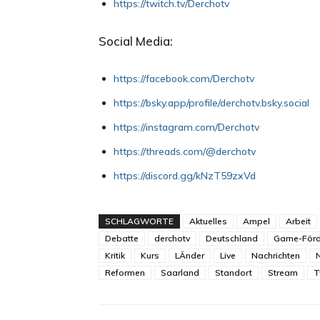
https://twitch.tv/Derchotv
Social Media:
https://facebook.com/Derchotv
https://bsky.app/profile/derchotv.bsky.social
https://instagram.com/Derchotv
https://threads.com/@derchotv
https://discord.gg/kNzT59zxVd
SCHLAGWORTE
Aktuelles
Ampel
Arbeit
Debatte
derchotv
Deutschland
Game-Förd
Kritik
Kurs
LÄnder
Live
Nachrichten
Reformen
Saarland
Standort
Stream
T