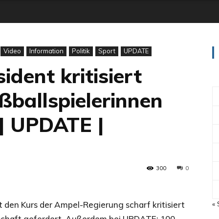
Video
Information
Politik
Sport
UPDATE
dent kritisiert
ßballspielerinnen
 | UPDATE |
300
0
 den Kurs der Ampel-Regierung scharf kritisiert
« 
schaft gefordert. Außerdem bei UPDATE: 100