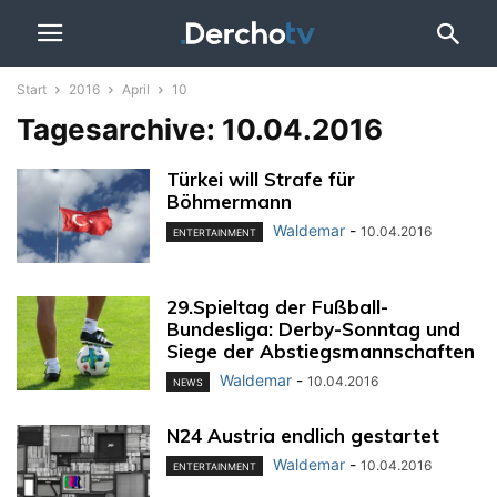
Start
2016
April
10
Tagesarchive: 10.04.2016
Türkei will Strafe für
Böhmermann
Waldemar
-
10.04.2016
ENTERTAINMENT
29.Spieltag der Fußball-
Bundesliga: Derby-Sonntag und
Siege der Abstiegsmannschaften
Waldemar
-
10.04.2016
NEWS
N24 Austria endlich gestartet
Waldemar
-
10.04.2016
ENTERTAINMENT