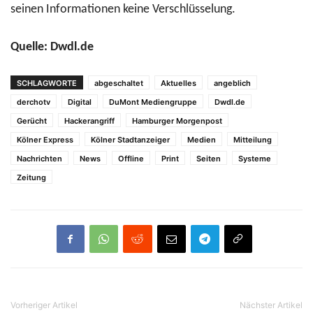
seinen Informationen keine Verschlüsselung.
Quelle: Dwdl.de
SCHLAGWORTE
abgeschaltet
Aktuelles
angeblich
derchotv
Digital
DuMont Mediengruppe
Dwdl.de
Gerücht
Hackerangriff
Hamburger Morgenpost
Kölner Express
Kölner Stadtanzeiger
Medien
Mitteilung
Nachrichten
News
Offline
Print
Seiten
Systeme
Zeitung
Vorheriger Artikel
Nächster Artikel