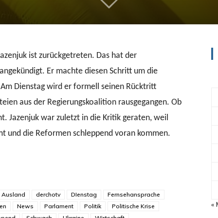
azenjuk ist zurückgetreten. Das hat der
angekündigt. Er machte diesen Schritt um die
 Am Dienstag wird er formell seinen Rücktritt
rteien aus der Regierungskoalition rausgegangen. Ob
Jazenjuk war zuletzt in die Kritik geraten, weil
mmt und die Reformen schleppend voran kommen.
Ausland
derchotv
DIenstag
Fernsehansprache
«
ten
News
Parlament
Politik
Politische Krise
ppend
Schwach
Ukraine
Wirtschaft