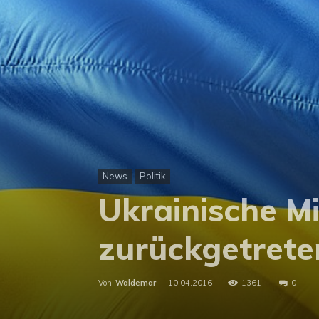
News
Politik
Ukrainische Mi
zurückgetrete
Von
Waldemar
-
10.04.2016
1361
0