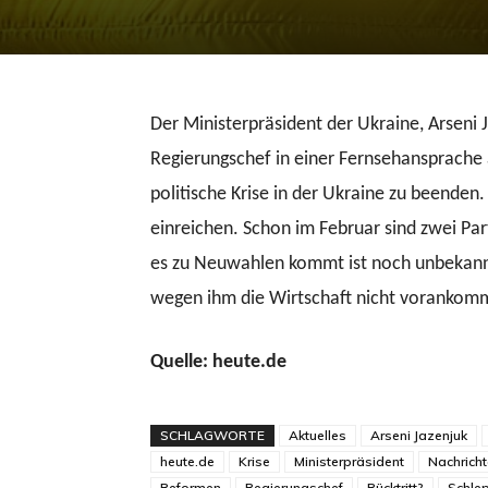
Der Ministerpräsident der Ukraine, Arseni J
Regierungschef in einer Fernsehansprache 
politische Krise in der Ukraine zu beenden.
einreichen. Schon im Februar sind zwei Pa
es zu Neuwahlen kommt ist noch unbekannt. 
wegen ihm die Wirtschaft nicht voranko
Quelle: heute.de
SCHLAGWORTE
Aktuelles
Arseni Jazenjuk
heute.de
Krise
Ministerpräsident
Nachrich
Reformen
Regierungschef
Rücktritt?
Schle