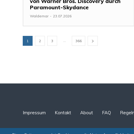
von Warner Bros. Discovery durch
Paramount-Skydance
Waldemar
-
23.07.2026
...
1
2
3
366
Impressum
Kontakt
About
FAQ
Regel