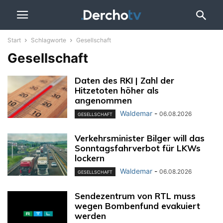
Start
Schlagworte
Gesellschaft
Gesellschaft
Daten des RKI | Zahl der
Hitzetoten höher als
angenommen
Waldemar
-
06.08.2026
GESELLSCHAFT
Verkehrsminister Bilger will das
Sonntagsfahrverbot für LKWs
lockern
Waldemar
-
06.08.2026
GESELLSCHAFT
Sendezentrum von RTL muss
wegen Bombenfund evakuiert
werden