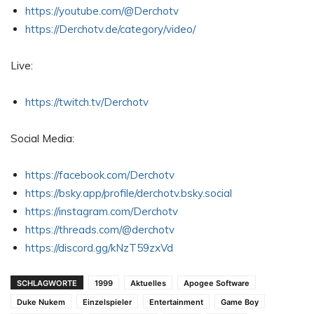
https://youtube.com/@Derchotv
https://Derchotv.de/category/video/
Live:
https://twitch.tv/Derchotv
Social Media:
https://facebook.com/Derchotv
https://bsky.app/profile/derchotv.bsky.social
https://instagram.com/Derchotv
https://threads.com/@derchotv
https://discord.gg/k
N
zT59zxVd
SCHLAGWORTE
1999
Aktuelles
Apogee Software
Duke Nukem
Einzelspieler
Entertainment
Game Boy