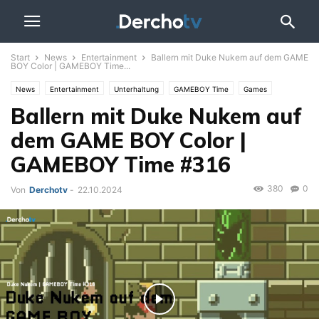
Start
News
Entertainment
Ballern mit Duke Nukem auf dem GAME
BOY Color | GAMEBOY Time...
News
Entertainment
Unterhaltung
GAMEBOY Time
Games
Ballern mit Duke Nukem auf
Video
dem GAME BOY Color |
GAMEBOY Time #316
380
0
Von
Derchotv
-
22.10.2024