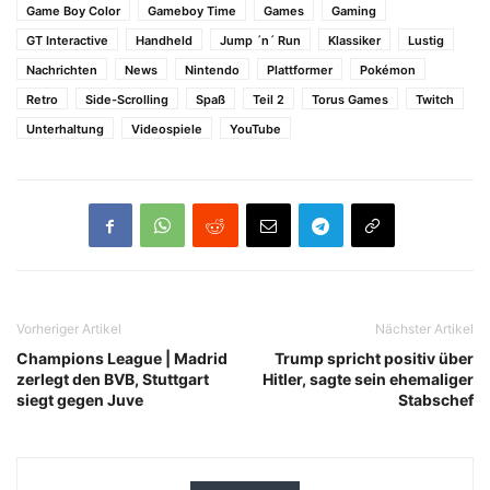
Game Boy Color
Gameboy Time
Games
Gaming
GT Interactive
Handheld
Jump ´n´ Run
Klassiker
Lustig
Nachrichten
News
Nintendo
Plattformer
Pokémon
Retro
Side-Scrolling
Spaß
Teil 2
Torus Games
Twitch
Unterhaltung
Videospiele
YouTube
Vorheriger Artikel
Nächster Artikel
Champions League | Madrid
Trump spricht positiv über
zerlegt den BVB, Stuttgart
Hitler, sagte sein ehemaliger
siegt gegen Juve
Stabschef