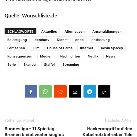
Quelle: Wunschliste.de
SCHLAGWORTE
Aktuelles
Alternativen
Anschuldigungen
Belästigung
derchotv
Dienst
ende
entlassung
Fernsehen
Film
House of Cards
Internet
Kevin Spacey
Konsequenzen
Medien
Nachrichten
Netflix
News
Serie
Skandal
Staffel
Streaming
Vorheriger Artikel
Nächster Artikel
Bundesliga – 11.Spieltag:
Hackerangriff auf den
Bremen bleibt weiter sieglos
Kabelnetzbetreiber Tele