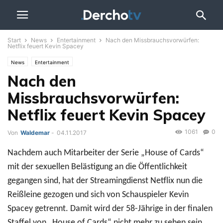
Start
News
Entertainment
Nach den Missbrauchsvorwürfen:
Netflix feuert Kevin Spacey
News
Entertainment
Nach den
Missbrauchsvorwürfen:
Netflix feuert Kevin Spacey
1061
0
Von
Waldemar
-
04.11.2017
Nachdem auch Mitarbeiter der Serie „House of Cards“
mit der sexuellen Belästigung an die Öffentlichkeit
gegangen sind, hat der Streamingdienst Netflix nun die
Reißleine gezogen und sich von Schauspieler Kevin
Spacey getrennt. Damit wird der 58-Jährige in der finalen
Staffel von „House of Cards“ nicht mehr zu sehen sein.