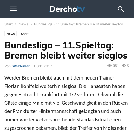
Start
News
Bundesliga – 11.Spieltag: Bremen bleibt weiter sieglos
News
Sport
Bundesliga – 11.Spieltag:
Bremen bleibt weiter sieglos
891
0
Von
Waldemar
-
03.11.2017
Werder Bremen bleibt auch mit dem neuen Trainer
Florian Kohlfeld weiterhin sieglos. Die Hanseaten haben
gegen Eintracht Frankfurt mit 1:2 verloren. Obwohl die
Gäste einige Male mit viel Geschwindigkeit in den Rücken
der Frankfurter Hintermannschaft gelangten und auch
immer wieder vielversprechende Standardsituationen
zugesprochen bekamen, blieb der Treffer von Moisander