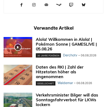
Verwandte Artikel
Alola! Willkommen in Alola! |
Pokémon Sonne | GAMESLIVE |
05.08.26
Derchotv
-
06.08.2026
30 JAHRE POKÉMON
Daten des RKI | Zahl der
Hitzetoten höher als
angenommen
Waldemar
-
06.08.2026
GESELLSCHAFT
Verkehrsminister Bilger will das
Sonntagsfahrverbot für LKWs
lockern