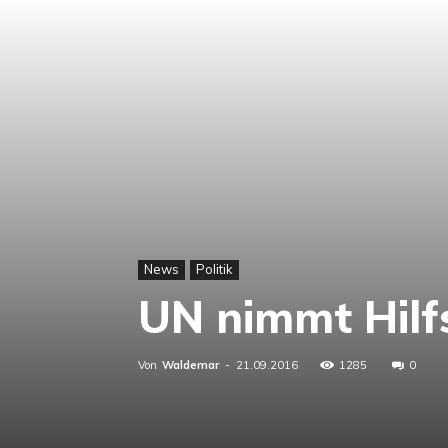
News
Politik
UN nimmt Hilf
Von
Waldemar
-
21.09.2016
1285
0