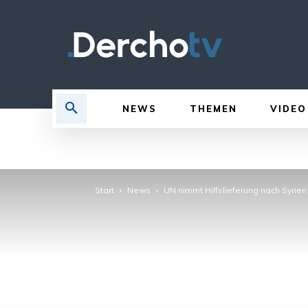
NEWS
THEMEN
VIDEO
Start
News
UN nimmt Hilfslieferung nach Syrien