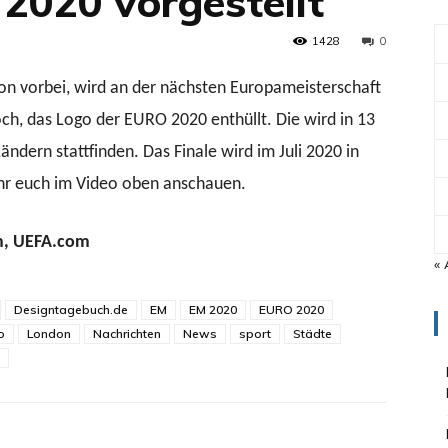
2020 vorgestellt
1428
0
n vorbei, wird an der nächsten Europameisterschaft
h, das Logo der EURO 2020 enthüllt. Die wird in 13
ndern stattfinden. Das Finale wird im Juli 2020 in
ihr euch im Video oben anschauen.
m, UEFA.com
« 
Designtagebuch.de
EM
EM 2020
EURO 2020
o
London
Nachrichten
News
sport
Städte