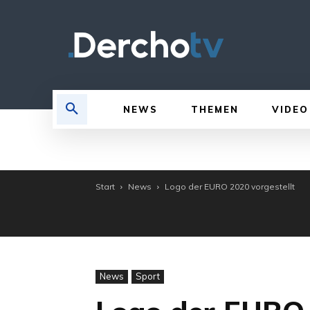
NEWS
THEMEN
VIDEO
Start
News
Logo der EURO 2020 vorgestellt
News
Sport