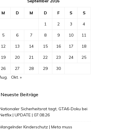
September 2016
M
D
M
D
F
S
S
1
2
3
4
5
6
7
8
9
10
11
12
13
14
15
16
17
18
19
20
21
22
23
24
25
26
27
28
29
30
Aug.
Okt. »
Neueste Beiträge
Nationaler Sicherheitsrat tagt, GTA6-Doku bei
Netflix | UPDATE | 07.08.26
Mangelnder Kinderschutz | Meta muss