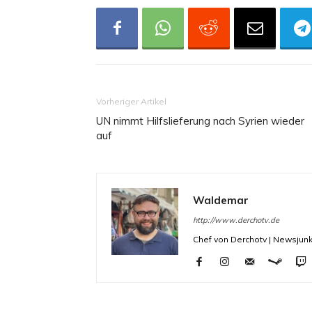
Vorheriger Artikel
UN nimmt Hilfslieferung nach Syrien wieder
auf
Waldemar
http://www.derchotv.de
Chef von Derchotv | Newsjunk