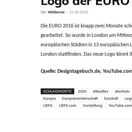
Logo der EURO 
Von
Waldemar
-
21.09.2016
Die EURO 2016 ist knapp zwei Monate scho
gearbeitet. So wurde in London am Mittwoc
europäischen Städten in 13 europäischen Lä
London stattfinden. Das neue Logo könnt 
Quelle: Designtagebuch.de, YouTube.co
SCHLAGWORTE
2020
Aktuelles
derchotv
Europa
Europameisterschaft
fussball
Log
UEFA
UEFA.com
Vorstellung
YouTube.com