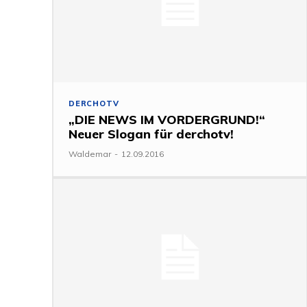
DERCHOTV
„DIE NEWS IM VORDERGRUND!“
Neuer Slogan für derchotv!
Waldemar
-
12.09.2016