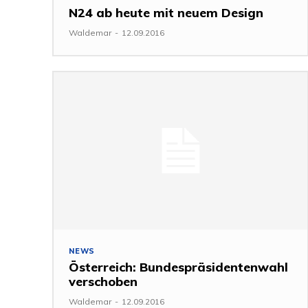
N24 ab heute mit neuem Design
Waldemar
-
12.09.2016
NEWS
Österreich: Bundespräsidentenwahl
verschoben
Waldemar
-
12.09.2016