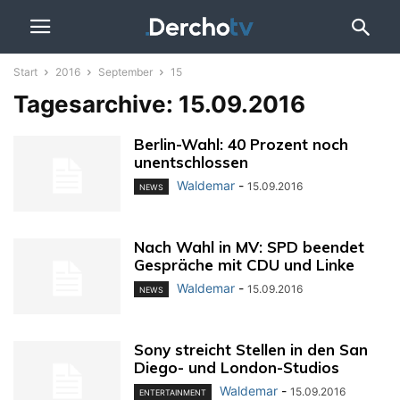
Start
2016
September
15
Tagesarchive: 15.09.2016
Berlin-Wahl: 40 Prozent noch
unentschlossen
Waldemar
-
15.09.2016
NEWS
Nach Wahl in MV: SPD beendet
Gespräche mit CDU und Linke
Waldemar
-
15.09.2016
NEWS
Sony streicht Stellen in den San
Diego- und London-Studios
Waldemar
-
15.09.2016
ENTERTAINMENT