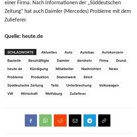
einer Firma. Nach Informationen der „Süddeutschen
Zeitung“ hat auch Daimler (Mercedes) Probleme mit dem
Zulieferer.
Quelle: heute.de
SCHLAGWORTE
Aktuelles
Auto
Autobau
Autokonzern
Bauteile
Beschäftigte
Daimler
derchotv
Firma
Grund
heute.de
Kündigung
Mitarbeiter
Nachrichten
News
Probleme
Produktion
Stammwerk
Streit
Süddeutsche Zeitung
Teile
Unterbrechung
Volkswagen
VW
Wirtschaft
Wolfsburg
Zulieferer