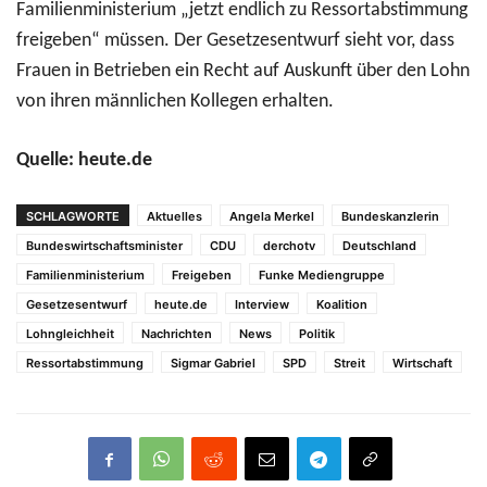
Familienministerium „jetzt endlich zu Ressortabstimmung
freigeben“ müssen. Der Gesetzesentwurf sieht vor, dass
Frauen in Betrieben ein Recht auf Auskunft über den Lohn
von ihren männlichen Kollegen erhalten.
Quelle: heute.de
SCHLAGWORTE
Aktuelles
Angela Merkel
Bundeskanzlerin
Bundeswirtschaftsminister
CDU
derchotv
Deutschland
Familienministerium
Freigeben
Funke Mediengruppe
Gesetzesentwurf
heute.de
Interview
Koalition
Lohngleichheit
Nachrichten
News
Politik
Ressortabstimmung
Sigmar Gabriel
SPD
Streit
Wirtschaft