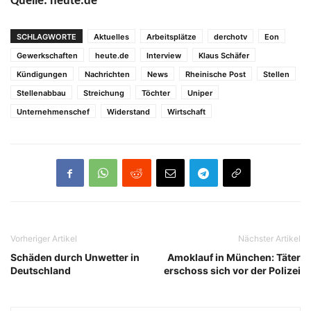
Quelle: heute.de
SCHLAGWORTE
Aktuelles
Arbeitsplätze
derchotv
Eon
Gewerkschaften
heute.de
Interview
Klaus Schäfer
Kündigungen
Nachrichten
News
Rheinische Post
Stellen
Stellenabbau
Streichung
Töchter
Uniper
Unternehmenschef
Widerstand
Wirtschaft
Vorheriger Artikel
Nächster Artikel
Schäden durch Unwetter in
Amoklauf in München: Täter
Deutschland
erschoss sich vor der Polizei