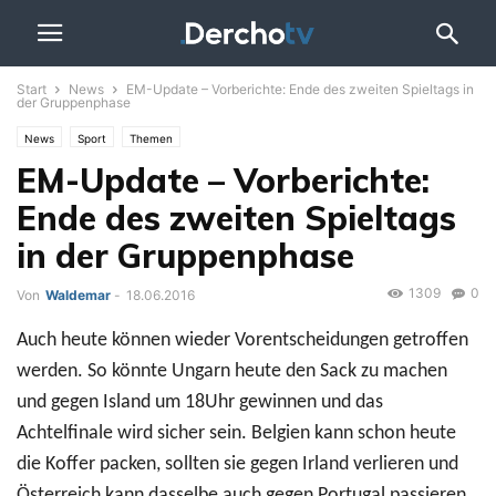
Start
News
EM-Update – Vorberichte: Ende des zweiten Spieltags in
der Gruppenphase
News
Sport
Themen
EM-Update – Vorberichte:
Ende des zweiten Spieltags
in der Gruppenphase
1309
0
Von
Waldemar
-
18.06.2016
Auch heute können wieder Vorentscheidungen getroffen
werden. So könnte Ungarn heute den Sack zu machen
und gegen Island um 18Uhr gewinnen und das
Achtelfinale wird sicher sein. Belgien kann schon heute
die Koffer packen, sollten sie gegen Irland verlieren und
Österreich kann dasselbe auch gegen Portugal passieren.