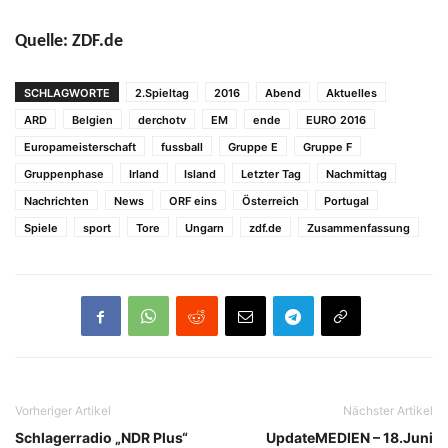
Quelle: ZDF.de
SCHLAGWORTE
2.Spieltag
2016
Abend
Aktuelles
ARD
Belgien
derchotv
EM
ende
EURO 2016
Europameisterschaft
fussball
Gruppe E
Gruppe F
Gruppenphase
Irland
Island
Letzter Tag
Nachmittag
Nachrichten
News
ORF eins
Österreich
Portugal
Spiele
sport
Tore
Ungarn
zdf.de
Zusammenfassung
Vorheriger Artikel
Nächster Artikel
Schlagerradio „NDR Plus“
UpdateMEDIEN – 18.Juni