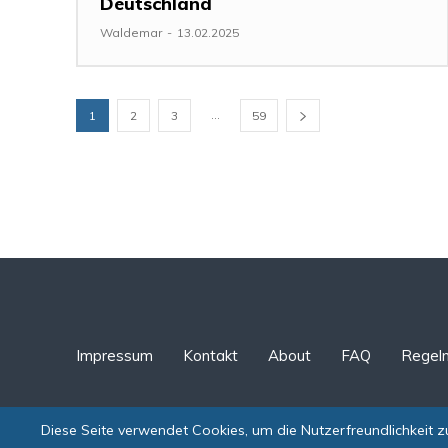
Deutschland
Waldemar
-
13.02.2025
...
1
2
3
59
Impressum
Kontakt
About
FAQ
Regel
Diese Seite verwendet Cookies, um die Nutzerfreundlichkeit 