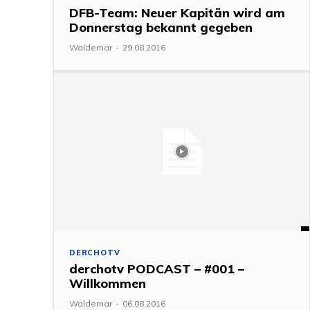
DFB-Team: Neuer Kapitän wird am
Donnerstag bekannt gegeben
Waldemar
-
29.08.2016
DERCHOTV
derchotv PODCAST – #001 –
Willkommen
Waldemar
-
06.08.2016