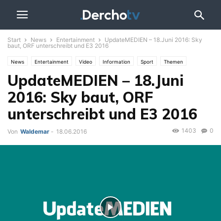
Start
News
Entertainment
UpdateMEDIEN – 18.Juni 2016: Sky
baut, ORF unterschreibt und E3 2016
News
Entertainment
Video
Information
Sport
Themen
UpdateMEDIEN – 18.Juni
UPDATE
2016: Sky baut, ORF
unterschreibt und E3 2016
1403
0
Von
Waldemar
-
18.06.2016