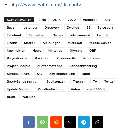
http://www.twitter.com/derchotv
SCHLAGWORTE
2016
2018
2020
Aktuelles
Bau
Bauen
derchotv
Discovery
Dwdl.de
E3
Eurosport
Facebook
Fernsehen
Games
Infotainment
Launch
Lizenz
Medien
Meldungen
Microsoft
Mobile Games
Nachrichten
News
Nintendo
Olympia
ORF
Playnation.de
Pokémon
Pokémon Go
Produktion
Project Scorpio
quotenmeter.de
Sendeabwicklung
Sendezentrum
Sky
Sky Deutschland
sport
Sport-Sendezentrum
Sublizenzen
Themen
TV
Twitter
Update Medien
Veröffentlichung
Video
wadi1989de
XBox
YouTube