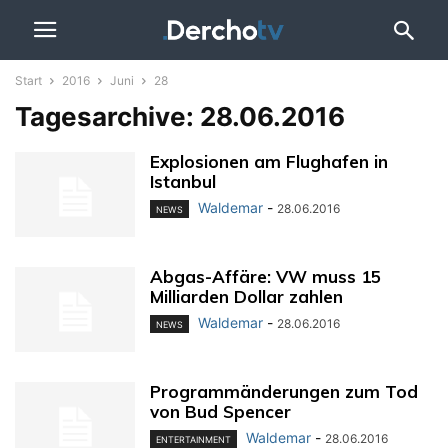
Start
2016
Juni
28
Tagesarchive: 28.06.2016
Explosionen am Flughafen in
Istanbul
Waldemar
-
28.06.2016
NEWS
Abgas-Affäre: VW muss 15
Milliarden Dollar zahlen
Waldemar
-
28.06.2016
NEWS
Programmänderungen zum Tod
von Bud Spencer
Waldemar
-
28.06.2016
ENTERTAINMENT