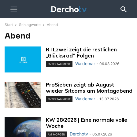
Start
Schlagworte
Abend
Abend
RTLzwei zeigt die restlichen
„Glücksrad“-Folgen
Waldemar
-
06.08.2026
ENTERTAINMENT
ProSieben zeigt ab August
wieder Sitcoms am Montagabend
Waldemar
-
13.07.2026
ENTERTAINMENT
KW 28/2026 | Eine normale volle
Woche
Derchotv
-
05.07.2026
AM MORGEN