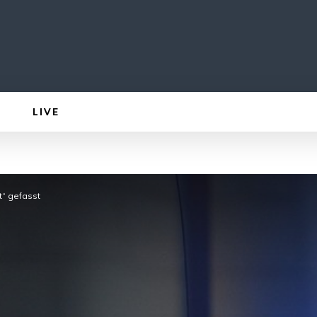
LIVE
t“ gefasst