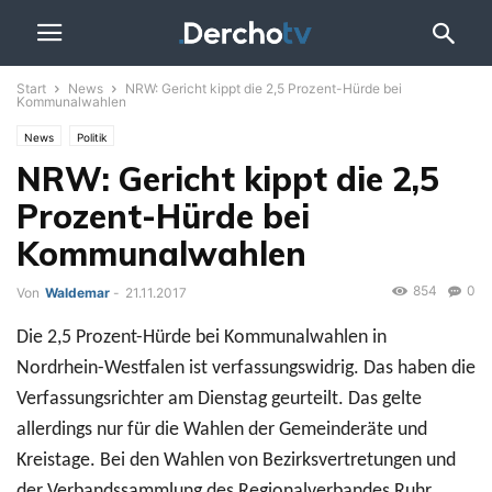
Start
News
NRW: Gericht kippt die 2,5 Prozent-Hürde bei
Kommunalwahlen
News
Politik
NRW: Gericht kippt die 2,5
Prozent-Hürde bei
Kommunalwahlen
854
0
Von
Waldemar
-
21.11.2017
Die 2,5 Prozent-Hürde bei Kommunalwahlen in
Nordrhein-Westfalen ist verfassungswidrig. Das haben die
Verfassungsrichter am Dienstag geurteilt. Das gelte
allerdings nur für die Wahlen der Gemeinderäte und
Kreistage. Bei den Wahlen von Bezirksvertretungen und
der Verbandssammlung des Regionalverbandes Ruhr