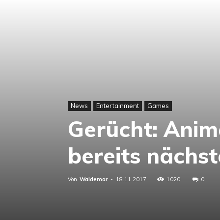
News
Entertainment
Games
Gerücht: Anim
bereits nächs
Von
Waldemar
-
18.11.2017
1020
0