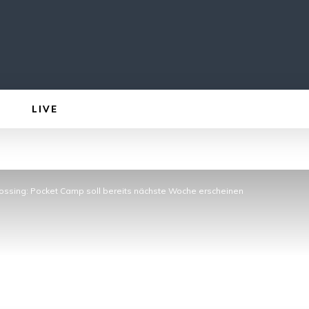
LIVE
rossing: Pocket Camp soll bereits nächste Woche erscheinen