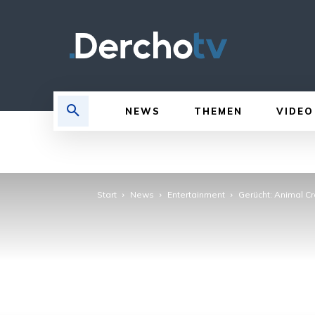
NEWS
THEMEN
VIDEO
Start
News
Entertainment
Gerücht: Animal C