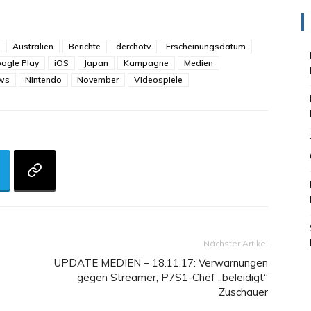
Australien
Berichte
derchotv
Erscheinungsdatum
ogle Play
iOS
Japan
Kampagne
Medien
ws
Nintendo
November
Videospiele
Nächster Artikel
UPDATE MEDIEN – 18.11.17: Verwarnungen
gegen Streamer, P7S1-Chef „beleidigt“
Zuschauer