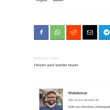
Virginia
Wahlen
Vorheriger Artikel
Heizen wird wieder teurer
Waldemar
http://www.derchotv.de
Chef von Derchotv | Newsjunk