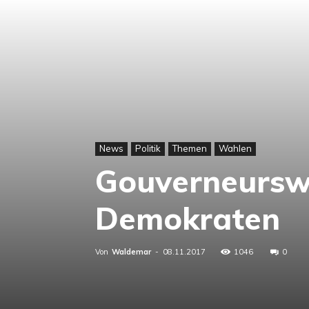
News
Politik
Themen
Wahlen
Gouverneurswa
Demokraten
Von
Waldemar
-
08.11.2017
1046
0