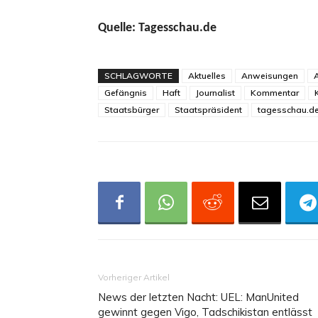
Quelle: Tagesschau.de
SCHLAGWORTE
Aktuelles
Anweisungen
A
Gefängnis
Haft
Journalist
Kommentar
K
Staatsbürger
Staatspräsident
tagesschau.d
Vorheriger Artikel
News der letzten Nacht: UEL: ManUnited
gewinnt gegen Vigo, Tadschikistan entlässt