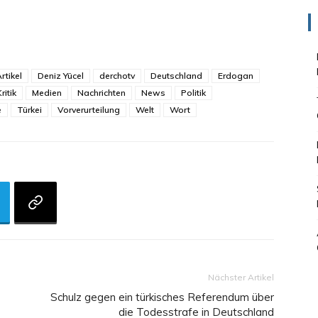
rtikel
Deniz Yücel
derchotv
Deutschland
Erdogan
ritik
Medien
Nachrichten
News
Politik
e
Türkei
Vorverurteilung
Welt
Wort
Nächster Artikel
Schulz gegen ein türkisches Referendum über
die Todesstrafe in Deutschland