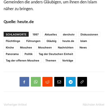
Gemeinden die anders Gläubigen, um ihnen den Islam
näher zu bringen.
Quelle: heute.de
SCHLAGWORTE
1997
Aktuelles
derchotv
Diskussionen
Flüchtlinge
Führungen
Gläubig
heute.de
Islam
Kirche
Moschee
Moscheen
Nachrichten
News
Panorama
Politik
Tag der Deutschen Einheit
Tag der offenen Moschee
Themen
Vorträge
Vorheriger Artikel
Nächster Artikel