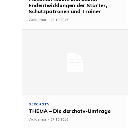
Endentwicklungen der Starter,
Schutzpatronen und Trainer
Waldemar
-
27.10.2016
DERCHOTV
THEMA – Die derchotv-Umfrage
Waldemar
-
27.10.2016