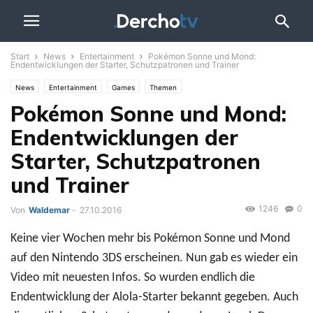
Start
News
Entertainment
Pokémon Sonne und Mond:
Endentwicklungen der Starter, Schutzpatronen und Trainer
News
Entertainment
Games
Themen
Pokémon Sonne und Mond:
Endentwicklungen der
Starter, Schutzpatronen
und Trainer
1246
0
Von
Waldemar
-
27.10.2016
Keine vier Wochen mehr bis Pokémon Sonne und Mond
auf den Nintendo 3DS erscheinen. Nun gab es wieder ein
Video mit neuesten Infos. So wurden endlich die
Endentwicklung der Alola-Starter bekannt gegeben. Auch