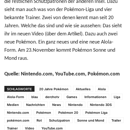
die restlichen Schutzpatronen der anderen Insel. Dazu
sieht man auch was von der Pokémon-Liga und vier
bekannte Trainer. Zwei von denen kennt man seit 20
Jahren. Welche das sind und wie sie aussehen: Das sieht
ihr im neuen Video (über dem Artikel). Dazu auch zwei
neue Pokémon. Ein ganz neues und eine neue Alola-
Form. Am 23.November kommt Pokémon Sonne und
Mond raus.
Quelle: Nintendo.com, YouTube.com, Pokémon.com
SCHLAGWORTE
20 Jahre Pokémon
Aktuelles
Alola
Alola-Form
blau
derchotv
Games
Informationen
Liga
Medien
Nachrichten
News
Nintendo
Nintendo 3DS
Nintendo.com
Pokémon
Pokémon 20
Pokémon Liga
pokémon.com
Rot
Schutzpatron
Sonne und Mond
Trailer
Trainer
Video
YouTube.com