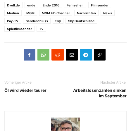
Dwdl.de
ende
Ende 2016
Fernsehen
Filmsender
Medien
MGM
MGM HD Channel
Nachrichten
News
Pay-TV
Sendeschluss
Sky
Sky Deutschland
Spielfilmsender
TV
Vorheriger Artikel
Nächster Artikel
Öl wird wieder teurer
Arbeitslosenzahlen sinken
im September