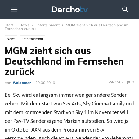
Start
News
Entertainment
MGM zieht sich aus Deutschland im
Fernsehen zurück
News
Entertainment
MGM zieht sich aus
Deutschland im Fernsehen
zurück
1262
0
Von
Waldemar
-
29.09.2016
Bei Sky wird es langsam immer weniger andere Sender
geben. Mit dem Start von Sky Arts, Sky Cinema Family und
mit dem kommenden Start von Sky 1 im November will
der Pay-TV Sender eigene Marken aufstellen. So wird ja
im Oktober AXN aus dem Programm von Sky
verschwinden. Auch die Pay-TV Sender der ProSiebenSat1