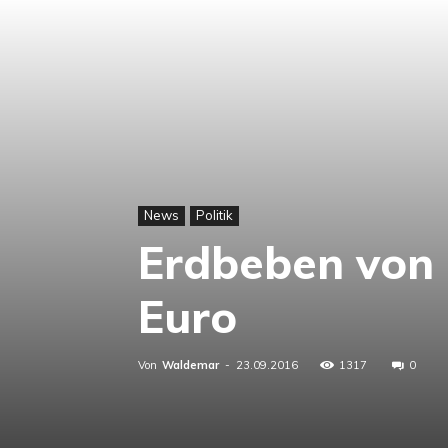
News
Politik
Erdbeben von I
Euro
Von
Waldemar
-
23.09.2016
1317
0