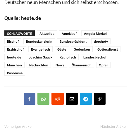
Deutscher neun Menschen und sich selbst erschossen.
Quelle: heute.de
SCHLAGWORTE
Aktuelles
Amoklauf
Angela Merkel
Bischof
Bundeskanzlerin
Bundespräsident
derchotv
Erzbischof
Evangelisch
Gäste
Gedenken
Gottesdienst
heute.de
Joachim Gauck
Katholisch
Landesbischof
München
Nachrichten
News
Ökumenisch
Opfer
Panorama
Vorheriger Artikel
Nächster Artikel