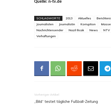
Quelle: n-tv.de
SCHLAGWORTE
2013
Aktuelles
Berichter
Journalisten
Journalistin
Korruption
Massen
Nachrichtensender
Nazil Ilicak
News
NTV
Verhaftungen
Vorheriger Artikel
„Bild“ testet tägliche Fußball-Zeitung