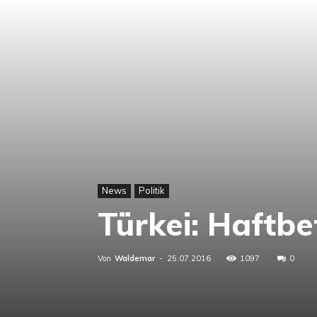
News
Politik
Türkei: Haftbe
Von
Waldemar
-
25.07.2016
1097
0