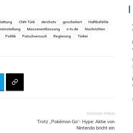
stattung
CNN Türk
derchotv
gescheitert
Haftbefehle
einstellung
Massenentlassung
n-tv.de
Nachrichten
Politik
Putschversuch
Regierung
Türkei
Nächster Artikel
Trotz „Pokémon Go“- Hype: Aktie von
Nintendo bricht ein