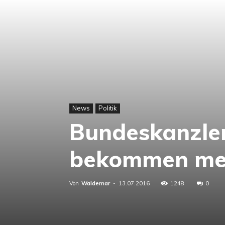
News
Politik
Bundeskanzleri
bekommen me
Von
Waldemar
-
13.07.2016
1248
0