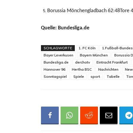
Borussia Mönchengladbach 62:48Tore 4
Quelle: Bundesliga.de
SCHLAGWORTE
1. FC Köln
1.Fußball-Bundes
Bayer Leverkusen
Bayern München
Borussia 
Bundesliga.de
derchotv
Eintracht Frankfurt
Hannover 96
Hertha BSC
Nachrichten
New
Sonntagspiel
Spiele
sport
Tabelle
Tor