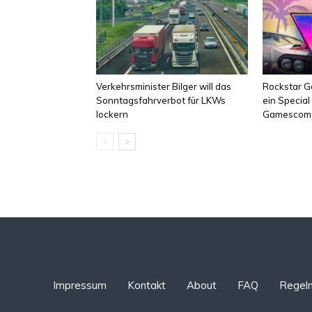
Verkehrsminister Bilger will das
Rockstar Ga
Sonntagsfahrverbot für LKWs
ein Specia
lockern
Gamescom
Impressum
Kontakt
About
FAQ
Regel