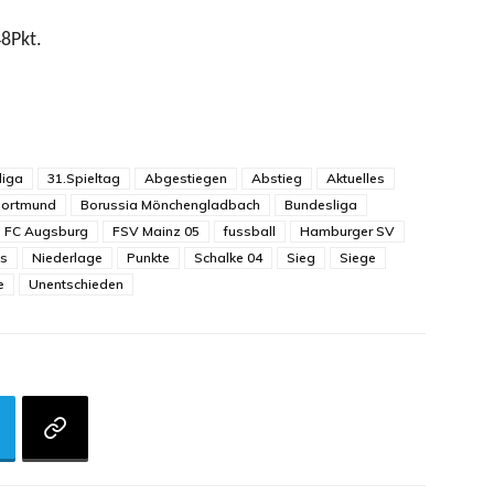
8Pkt.
liga
31.Spieltag
Abgestiegen
Abstieg
Aktuelles
Dortmund
Borussia Mönchengladbach
Bundesliga
FC Augsburg
FSV Mainz 05
fussball
Hamburger SV
s
Niederlage
Punkte
Schalke 04
Sieg
Siege
e
Unentschieden