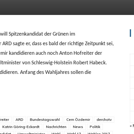
will Spitzenkandidat der Grünen im
D sagte er, dass es bald der richtige Zeitpunkt sei,
emir kandidieren auch noch Anton Hofreiter der
tminister von Schleswig-Holstein Robert Habeck.
didieren. Anfang des Wahljahres sollen die
reiter
ARD
Bundestagswahl
Cem Özdemir
derchotv
«
Katrin Göring-Eckardt
Nachrichten
News
Politik
ndidat
Umweltminister
Wahl
Wahl 17
Wahlen 2017