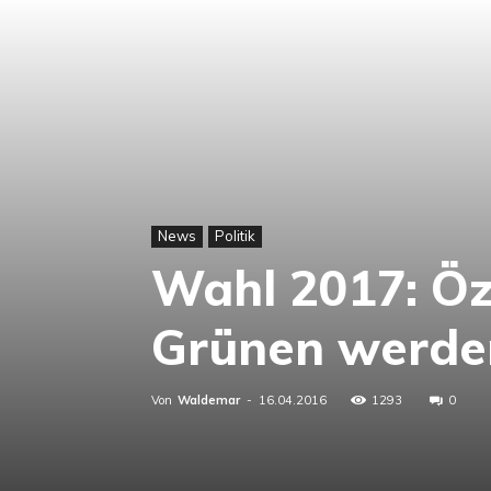
News
Politik
Wahl 2017: Öz
Grünen werde
Von
Waldemar
-
16.04.2016
1293
0