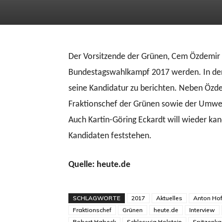
Der Vorsitzende der Grünen, Cem Özdemir 
Bundestagswahlkampf 2017 werden. In der AR
seine Kandidatur zu berichten. Neben Özd
Fraktionschef der Grünen sowie der Umwel
Auch Kartin-Göring Eckardt will wieder kan
Kandidaten feststehen.
Quelle: heute.de
SCHLAGWORTE
2017
Aktuelles
Anton Hof
Fraktionschef
Grünen
heute.de
Interview
Robert Habeck
Schleswig Holstein
Spitzenka