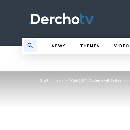
NEWS
THEMEN
VIDEO
Start
News
Wahl 2017: Özdemir will Spitzenka