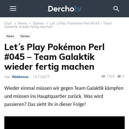
Start
News
Games
Let´s Play Pokémon Perl #045 – Team
Galaktik wieder fertig machen
News
Games
Let´s Play Pokémon Perl
#045 – Team Galaktik
wieder fertig machen
1102
0
Von
Waldemar
-
13.11.2017
Wieder einmal müssen wir gegen Team Galaktik kämpfen
und müssen ins Hauptquartier zurück. Was wird
passieren? Das sieht ihr in dieser Folge!