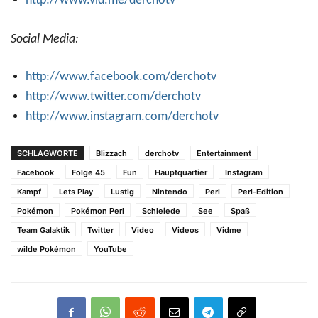
http://www.vid.me/derchotv
Social Media:
http://www.facebook.com/derchotv
http://www.twitter.com/derchotv
http://www.instagram.com/derchotv
SCHLAGWORTE
Blizzach
derchotv
Entertainment
Facebook
Folge 45
Fun
Hauptquartier
Instagram
Kampf
Lets Play
Lustig
Nintendo
Perl
Perl-Edition
Pokémon
Pokémon Perl
Schleiede
See
Spaß
Team Galaktik
Twitter
Video
Videos
Vidme
wilde Pokémon
YouTube