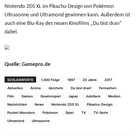
Nintendo 2DS XL im Pikachu-Design von Pokémon
Ultrasonne und Ultramond gewinnen kann. Außerdem ist
auch eine Blu-Ray des neuen Kinofilms „Du bist dran“
dabei.
Quelle: Gamepro.de
SCHLAGWORTE
1.000 Folge
1997
20 Jahre
2017
Aktuelles
Anime
derchotv
Du bist dran!
Fernsehen
Film
Games
Gewinnspiel
Japan
Jubiläum
Medien
Nachrichten
News
Nintendo 2DS XL
Pikachu-Design
Pocket Monsters
Pokémon
Spiel
TV
TV-Serie
Ultramond
Ultrasonne