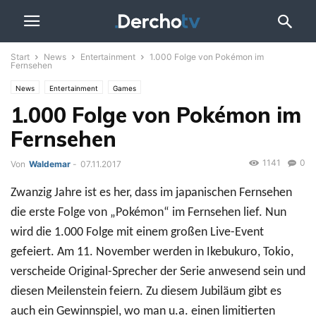
Start
News
Entertainment
1.000 Folge von Pokémon im
Fernsehen
News
Entertainment
Games
1.000 Folge von Pokémon im
Fernsehen
1141
0
Von
Waldemar
-
07.11.2017
Zwanzig Jahre ist es her, dass im japanischen Fernsehen
die erste Folge von „Pokémon“ im Fernsehen lief. Nun
wird die 1.000 Folge mit einem großen Live-Event
gefeiert. Am 11. November werden in Ikebukuro, Tokio,
verscheide Original-Sprecher der Serie anwesend sein und
diesen Meilenstein feiern. Zu diesem Jubiläum gibt es
auch ein Gewinnspiel, wo man u.a. einen limitierten