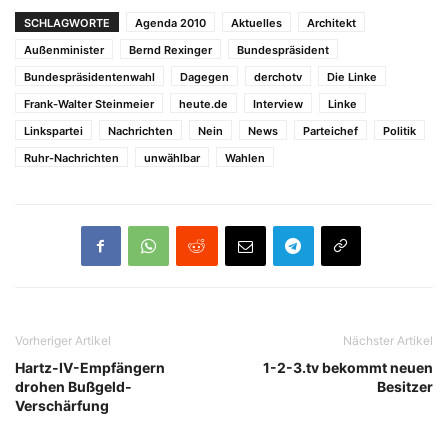
SCHLAGWORTE
Agenda 2010
Aktuelles
Architekt
Außenminister
Bernd Rexinger
Bundespräsident
Bundespräsidentenwahl
Dagegen
derchotv
Die Linke
Frank-Walter Steinmeier
heute.de
Interview
Linke
Linkspartei
Nachrichten
Nein
News
Parteichef
Politik
Ruhr-Nachrichten
unwählbar
Wahlen
Vorheriger Artikel
Nächster Artikel
Hartz-IV-Empfängern
1-2-3.tv bekommt neuen
drohen Bußgeld-
Besitzer
Verschärfung