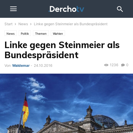
Start
News
Linke gegen Steinmeier als Bundespräsident
News
Politik
Themen
Wahlen
Linke gegen Steinmeier als
Bundespräsident
1236
0
Von
Waldemar
-
24.10.2016