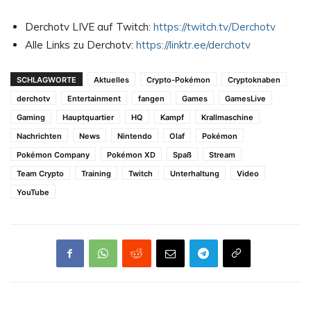
Derchotv LIVE auf Twitch:
https://twitch.tv/Derchotv
Alle Links zu Derchotv:
https://linktr.ee/derchotv
SCHLAGWORTE
Aktuelles
Crypto-Pokémon
Cryptoknaben
derchotv
Entertainment
fangen
Games
GamesLive
Gaming
Hauptquartier
HQ
Kampf
Krallmaschine
Nachrichten
News
Nintendo
Olaf
Pokémon
Pokémon Company
Pokémon XD
Spaß
Stream
Team Crypto
Training
Twitch
Unterhaltung
Video
YouTube