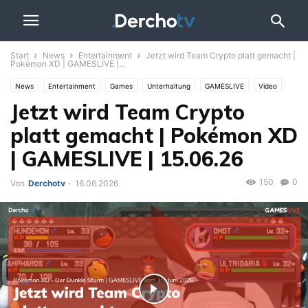
Start
News
Entertainment
Jetzt wird Team Crypto platt gemacht |
Pokémon XD | GAMESLIVE |...
News
Entertainment
Games
Unterhaltung
GAMESLIVE
Video
Jetzt wird Team Crypto
platt gemacht | Pokémon XD
| GAMESLIVE | 15.06.26
150
0
Von
Derchotv
-
16.06.2026